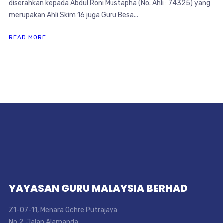
diserahkan kepada Abdul Roni Mustapha (No. Ahli : 74325) yang
merupakan Ahli Skim 16 juga Guru Besa...
READ MORE
YAYASAN GURU MALAYSIA BERHAD
Z1-07-11, Menara Ochre Putrajaya
No.2, Jalan Alamanda