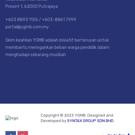
Presint 1, 62000 Putrajaya
+603 8893 1155 / +603-8861 7999
portal@ygmb.com.my
Skim keahlian YGMB adalah inisiatif berterusan untuk
membantu meringankan beban warga pendidik dalam
menghadapi sebarang musibah
Copyright © 2023 YGMB. Designed and
Developed by
SYNTAX GROUP SDN BHD