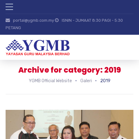
portal@ygmb.com.my
ISNIN - JUMAAT 8:30 PAGI - 5:30
PETANG
Archive for category: 2019
YGMB Official Website
Galeri
2019