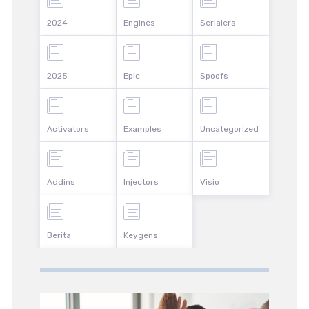
2024
Engines
Serialers
2025
Epic
Spoofs
Activators
Examples
Uncategorized
Addins
Injectors
Visio
Berita
Keygens