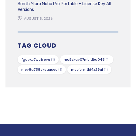
Smith Micro Moho Pro Portable + License Key All
Versions
AUGUST 8, 2026
TAG CLOUD
fgqpxb7wufrevu
(1)
mc5zkqy07mbjdbq048
(1)
mey8q738yksqusec
(1)
mocjcrmtbj4z29uj
(1)