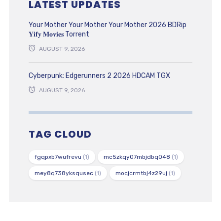
LATEST UPDATES
Your Mother Your Mother Your Mother 2026 BDRip
𝐘𝐢𝐟𝐲 𝐌𝐨𝐯𝐢𝐞𝐬 Torrent
AUGUST 9, 2026
Cyberpunk: Edgerunners 2 2026 HDCAM TGX
AUGUST 9, 2026
TAG CLOUD
fgqpxb7wufrevu
(1)
mc5zkqy07mbjdbq048
(1)
mey8q738yksqusec
(1)
mocjcrmtbj4z29uj
(1)