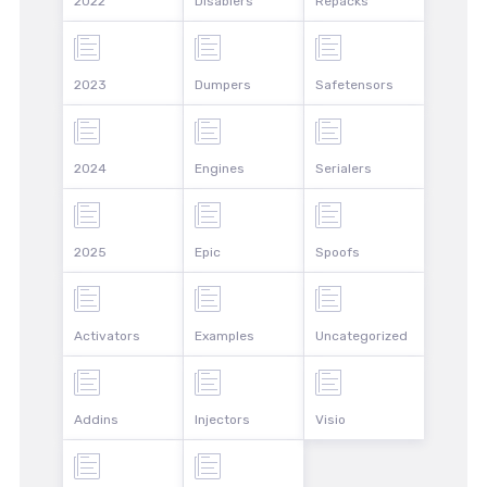
2022
Disablers
Repacks
2023
Dumpers
Safetensors
2024
Engines
Serialers
2025
Epic
Spoofs
Activators
Examples
Uncategorized
Addins
Injectors
Visio