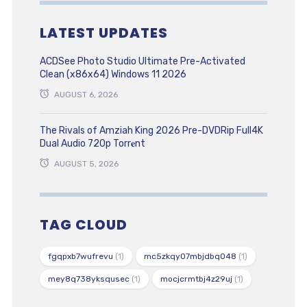
LATEST UPDATES
ACDSee Photo Studio Ultimate Pre-Activated
Clean (x86x64) Windows 11 2026
AUGUST 6, 2026
The Rivals of Amziah King 2026 Pre-DVDRip Full4K
Dual Audio 720p Torr𝐞nt
AUGUST 5, 2026
TAG CLOUD
fgqpxb7wufrevu
(1)
mc5zkqy07mbjdbq048
(1)
mey8q738yksqusec
(1)
mocjcrmtbj4z29uj
(1)