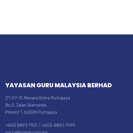
YAYASAN GURU MALAYSIA BERHAD
Z1-07-11, Menara Ochre Putrajaya
No.2, Jalan Alamanda
Presint 1, 62000 Putrajaya
+603 8893 1155 / +603-8861 7999
portal@ygmb.com.my