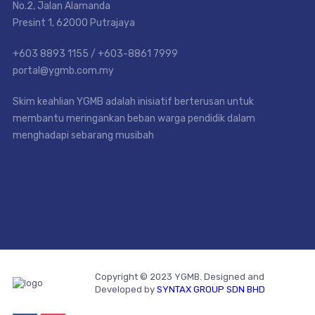
No.2, Jalan Alamanda
Presint 1, 62000 Putrajaya
+603 8893 1155 / +603-8861 7999
portal@ygmb.com.my
Skim keahlian YGMB adalah inisiatif berterusan untuk
membantu meringankan beban warga pendidik dalam
menghadapi sebarang musibah
Copyright © 2023 YGMB. Designed and
Developed by
SYNTAX GROUP SDN BHD