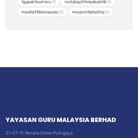
fgqpxb7wufrevu
(1)
mc5zkqy07mbjdbq048
(1)
mey8q738yksqusec
(1)
mocjcrmtbj4z29uj
(1)
YAYASAN GURU MALAYSIA BERHAD
Z1-07-11, Menara Ochre Putrajaya