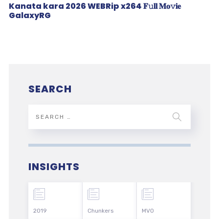
Kanata kara 2026 WEBRip x264 𝐅𝚞𝐥𝐥 𝐌𝐨𝚟𝐢𝐞
GalaxyRG
SEARCH
INSIGHTS
2019
Chunkers
MVO