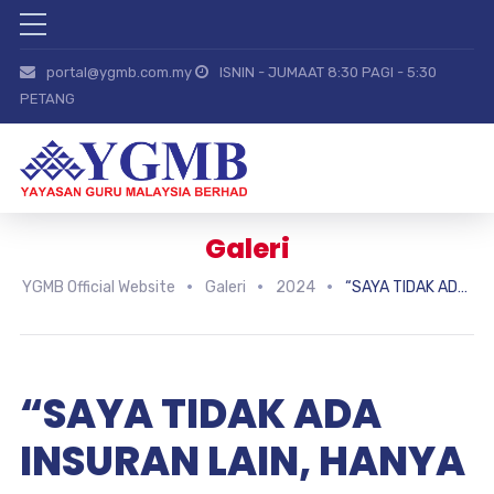
portal@ygmb.com.my
ISNIN - JUMAAT 8:30 PAGI - 5:30
PETANG
Galeri
YGMB Official Website
Galeri
2024
“SAYA TIDAK ADA INSURAN LAIN, HANYA YGMB SAHAJA” – NORHAZFIZI AZIM, AKP PPD BERA
“SAYA TIDAK ADA
INSURAN LAIN, HANYA