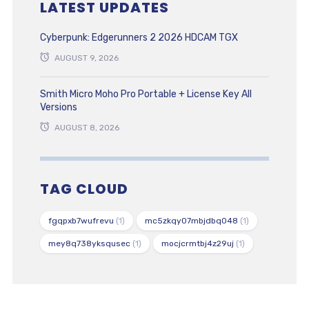
LATEST UPDATES
Cyberpunk: Edgerunners 2 2026 HDCAM TGX
AUGUST 9, 2026
Smith Micro Moho Pro Portable + License Key All
Versions
AUGUST 8, 2026
TAG CLOUD
fgqpxb7wufrevu
(1)
mc5zkqy07mbjdbq048
(1)
mey8q738yksqusec
(1)
mocjcrmtbj4z29uj
(1)