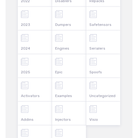
2022
Disablers
Repacks
2023
Dumpers
Safetensors
2024
Engines
Serialers
2025
Epic
Spoofs
Activators
Examples
Uncategorized
Addins
Injectors
Visio