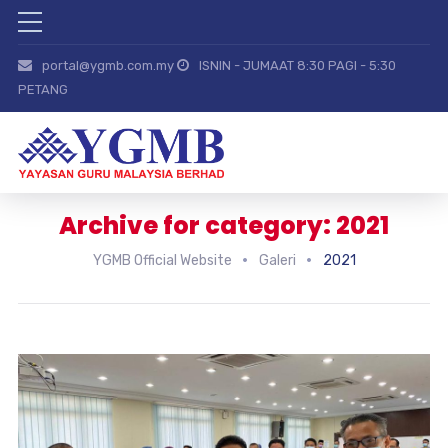
portal@ygmb.com.my
ISNIN - JUMAAT 8:30 PAGI - 5:30
PETANG
Archive for category: 2021
YGMB Official Website
Galeri
2021